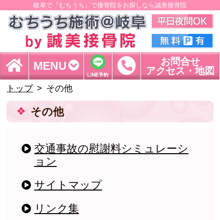
岐阜で『むちうち』で接骨院をお探しなら誠美接骨院
お問合せ
MENU
アクセス・地図
トップ
その他
その他
交通事故の慰謝料シミュレーシ
ョン
サイトマップ
リンク集