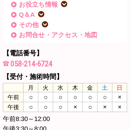
お役立ち情報
Q＆A
その他
お問合せ・アクセス・地図
【電話番号】
058-214-6724
【受付・施術時間】
月
火
水
木
金
土
日
○
○
○
○
○
○
×
午前
○
○
○
×
○
×
×
午後
午前8:30～12:00
午後3:30～8:00